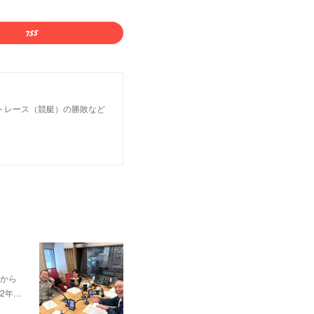
トレース（競艇）の勝敗など
から
2年…