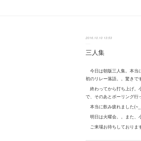
2016.10.10 13:53
三人集
今日は朝版三人集。本当に
初のリレー落語。。驚きで
終わってから打ち上げ。小
で、そのあとボーリング行
本当に飲み疲れました(~_~
明日は火曜会。。また、
ご来場お待ちしておりま