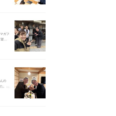
マガフ
て望…
んの
た。…