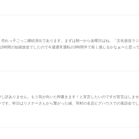
。売れっ子ごっこ継続演出であります。まずは朝一から金曜日はね。「文化放送ラジ
は2時間の短縮放送でしたので今週通常運転の3時間半で長く感じるかなぁ〜と思っ
申し訳ありません。もう気が向いた時書きます！と宣言したいのですが宣言はしませ
いです。昨日はリスナーさんから繋がった縁、羽村の名店ピグハウスでの落語会でし