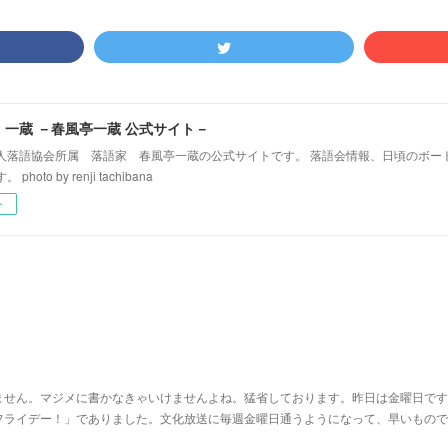
！一蔵 －春風亭一蔵 公式サイト－
人落語協会所属 落語家 春風亭一蔵の公式サイトです。 落語会情報、日頃のボー
hoto by renji tachibana
ー
ません。マジメに書かなきゃいけませんよね。猛省しております。昨日は金曜日です
フライデー！」でありました。文化放送に毎週金曜日通うようになって、早いもので