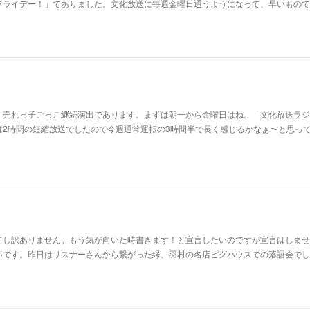
フライデー！」でありました。文化放送に毎週金曜日通うようになって、早いもので
。売れっ子ごっこ継続演出であります。まずは朝一から金曜日はね。「文化放送ラジ
は2時間の短縮放送でしたので今週通常運転の3時間半で長く感じるかなぁ〜と思っ
申し訳ありません。もう気が向いた時書きます！と宣言したいのですが宣言はしませ
いです。昨日はリスナーさんから繋がった縁、羽村の名店ピグハウスでの落語会でし