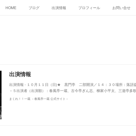
HOME
ブログ
出演情報
プロフィール
お問い合せ
出演情報
出演情報 - １０月１１日（日)★ 黒門亭 二部開演／１４：３０場所：落
－５出演者（出演順）：春風亭一蔵、古今亭ぎん志、柳家小平太、三遊亭多歌介
まくれ！！一蔵 －春風亭一蔵 公式サイト－