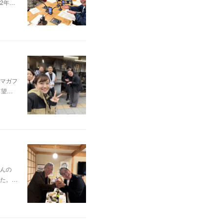
2年…
マガフ
て望…
んの
た。…