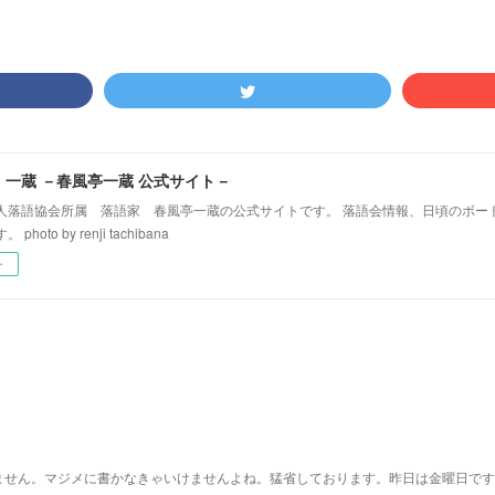
！一蔵 －春風亭一蔵 公式サイト－
人落語協会所属 落語家 春風亭一蔵の公式サイトです。 落語会情報、日頃のボー
hoto by renji tachibana
ー
ません。マジメに書かなきゃいけませんよね。猛省しております。昨日は金曜日です