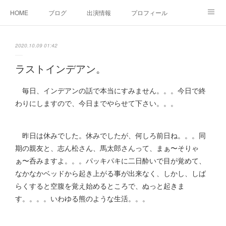
HOME
ブログ
出演情報
プロフィール
お問い合せ
2020.10.09 01:42
ラストインデアン。
毎日、インデアンの話で本当にすみません。。。今日で終
わりにしますので、今日までやらせて下さい。。。
昨日は休みでした。休みでしたが、何しろ前日ね。。。同
期の親友と、志ん松さん、馬太郎さんって、まぁ〜そりゃ
ぁ〜呑みますよ。。。パッキパキに二日酔いで目が覚めて、
なかなかベッドから起き上がる事が出来なく、しかし、しば
らくすると空腹を覚え始めるところで、ぬっと起きま
す。。。。いわゆる熊のような生活。。。