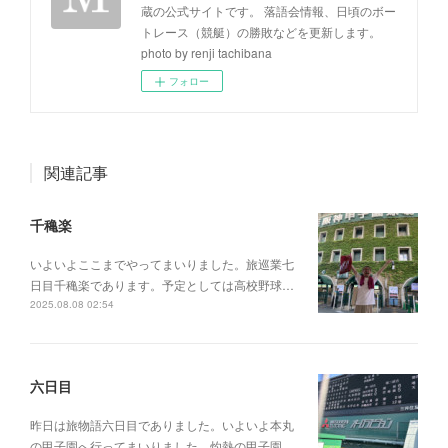
蔵の公式サイトです。 落語会情報、日頃のボー
トレース（競艇）の勝敗などを更新します。
photo by renji tachibana
フォロー
関連記事
千穐楽
いよいよここまでやってまいりました。旅巡業七
日目千穐楽であります。予定としては高校野球…
2025.08.08 02:54
六日目
昨日は旅物語六日目でありました。いよいよ本丸
の甲子園へ行ってまいりました。灼熱の甲子園…