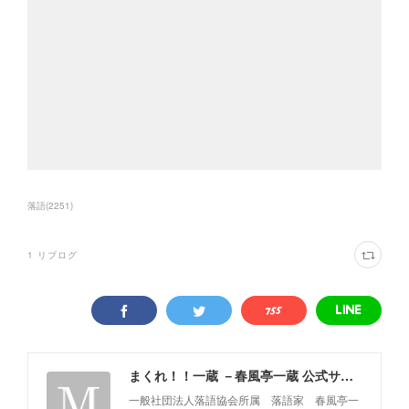
落語
(
2251
)
1
リブログ
まくれ！！一蔵 －春風亭一蔵 公式サイト－
一般社団法人落語協会所属 落語家 春風亭一